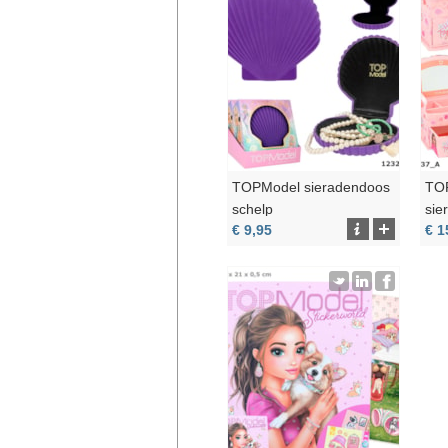
TOPModel sieradendoos
TO
schelp
sie
€ 9,95
€ 1
HA