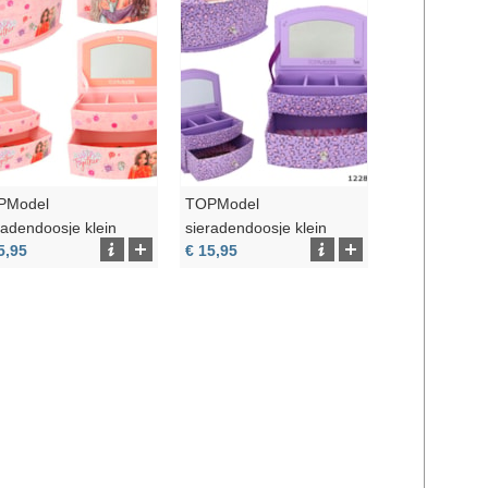
PModel
TOPModel
radendoosje klein
sieradendoosje klein
5,95
€ 15,95
PPY TOGETHER
LEO LOVE