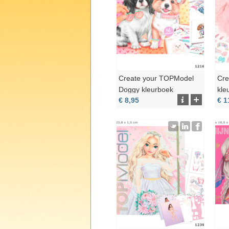
Create your TOPModel
Cre
Doggy kleurboek
kle
€ 8,95
€ 1
BA