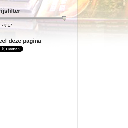
ijsfilter
4
- €
17
eel deze pagina