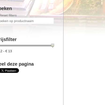
oeken
Reset filters
ijsfilter
12
- €
13
eel deze pagina