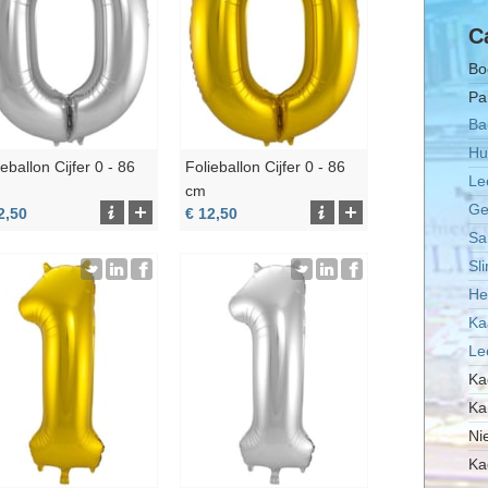
C
Bo
Pa
Ba
Hu
ieballon Cijfer 0 - 86
Folieballon Cijfer 0 - 86
Le
cm
Ge
2,50
€ 12,50
Sa
Sl
He
Ka
Le
Ka
Ka
Ni
Ka