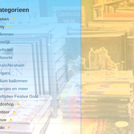
ategorieen
eken
rty
llonnen
welijk
eftijden
boorte
rah/Abraham
ingers
lium ballonnen
arsjes en meer
eftijden Festive Gold
doshop
ntoor
euw
do