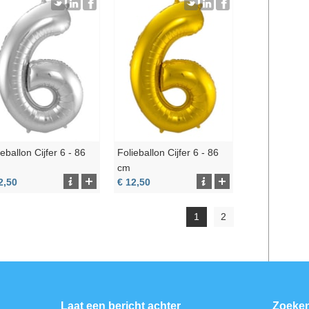
ieballon Cijfer 6 - 86
Folieballon Cijfer 6 - 86
cm
2,50
€ 12,50
1
2
Laat een bericht achter
Zoeke