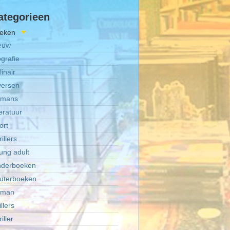
ategorieen
eken
euw
ografie
inair
versen
mans
teratuur
ort
illers
ung adult
nderboeken
uterboeken
oman
llers
iller