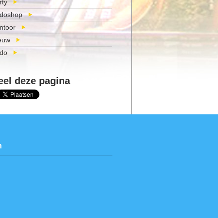
rty
doshop
ntoor
euw
do
eel deze pagina
n