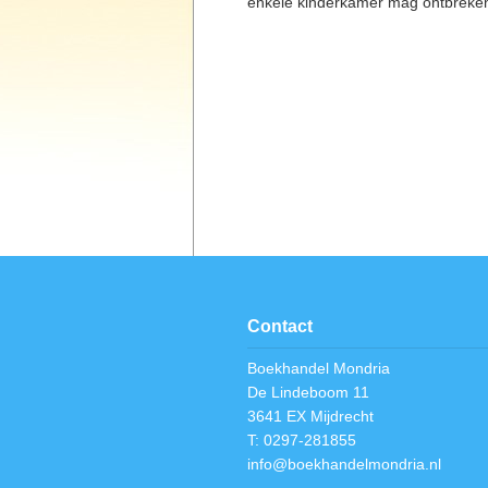
enkele kinderkamer mag ontbreke
Contact
Boekhandel Mondria
De Lindeboom 11
3641 EX Mijdrecht
T: 0297-281855
info@boekhandelmondria.nl