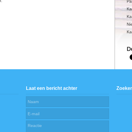
n.
Pa
Ka
Ka
Ni
Ka
D
Laat een bericht achter
Zoeke