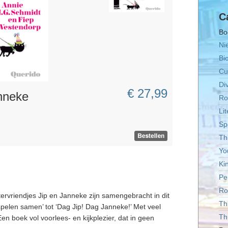
C
Bo
Ni
Bi
Cul
Di
€ 27,99
anneke
Ro
Li
Sp
Thr
Yo
Ki
Pe
R
tervriendjes Jip en Janneke zijn samengebracht in dit
Thi
pelen samen’ tot ‘Dag Jip! Dag Janneke!’ Met veel
Thr
. Een boek vol voorlees- en kijkplezier, dat in geen