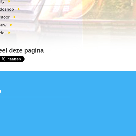
rty
doshop
ntoor
euw
do
eel deze pagina
n