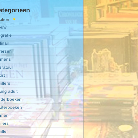
ategorieen
eken
euw
ografie
inair
versen
mans
teratuur
ort
illers
ung adult
nderboeken
uterboeken
oman
llers
iller