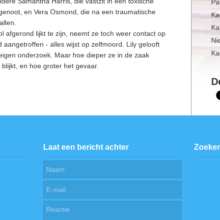
ndere Samantha Harris, die vastzit in een toxische
Pa
tgenoot, en Vera Osmond, die na een traumatische
Ka
allen.
Ka
 afgerond lijkt te zijn, neemt ze toch weer contact op
Ni
aangetroffen - alles wijst op zelfmoord. Lily gelooft
Ka
 eigen onderzoek. Maar hoe dieper ze in de zaak
lijkt, en hoe groter het gevaar.
D
Laat een bericht achter
Zoeke