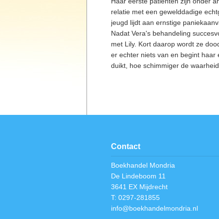
Haar eerste patiënten zijn onder a
relatie met een gewelddadige ech
jeugd lijdt aan ernstige paniekaanv
Nadat Vera's behandeling succesvol
met Lily. Kort daarop wordt ze dood 
er echter niets van en begint haar
duikt, hoe schimmiger de waarheid b
Contact
Boekhandel Mondria
De Lindeboom 11
3641 EX Mijdrecht
T: 0297-281855
info@boekhandelmondria.nl