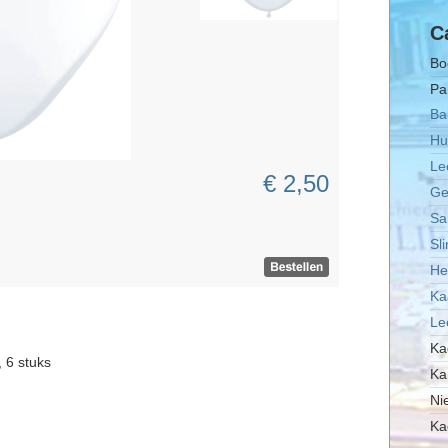
C
Bo
Pa
Ba
Hu
Le
€ 2,50
Ge
Sa
Sl
He
Ka
Le
Ka
, 6 stuks
Ka
Ni
Ka