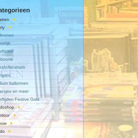
ategorieen
eken
rty
llonnen
welijk
eftijden
boorte
rah/Abraham
ingers
lium ballonnen
arsjes en meer
eftijden Festive Gold
doshop
ntoor
euw
do