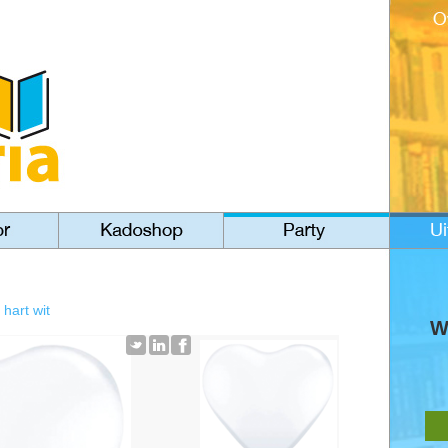
 hart wit
W