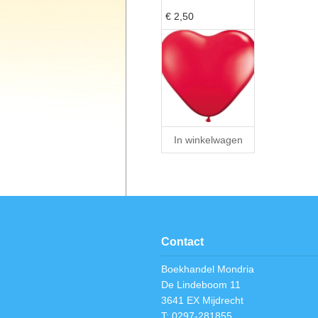
€ 2,50
In winkelwagen
Contact
Boekhandel Mondria
De Lindeboom 11
3641 EX Mijdrecht
T: 0297-281855