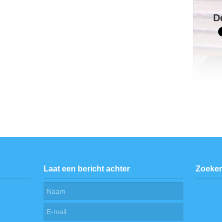
D
Laat een bericht achter
Zoeke