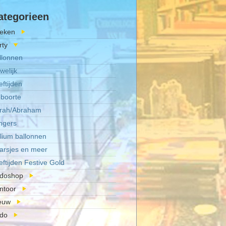
ategorieen
eken
rty
llonnen
welijk
eftijden
boorte
rah/Abraham
ingers
lium ballonnen
arsjes en meer
eftijden Festive Gold
doshop
ntoor
euw
do