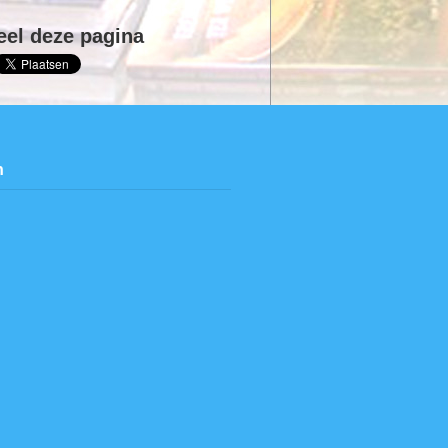
eel deze pagina
n