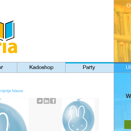
 nijntje blauw
W