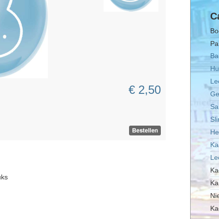
C
Bo
Pa
Ba
Hu
Le
€ 2,50
Ge
Sa
Sl
He
Ka
Le
Ka
uks
Ka
Ni
Ka