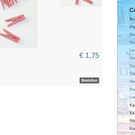
C
Bo
Pa
Ba
Hu
Le
€ 1,75
Ge
Sa
Sl
He
Ka
Le
Ka
Ka
Ni
Ka