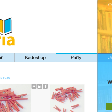
rs roze
W