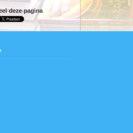
eel deze pagina
n