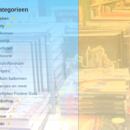
ategorieen
eken
rty
llonnen
welijk
eftijden
boorte
rah/Abraham
ingers
lium ballonnen
arsjes en meer
eftijden Festive Gold
doshop
ntoor
euw
do